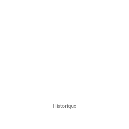
Historique
La restauration