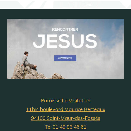
Paroisse La Visitation
11bis boulevard Maurice Berteaux
94100 Saint-Maur-des-Fossés
Tel 01 48 83 46 61