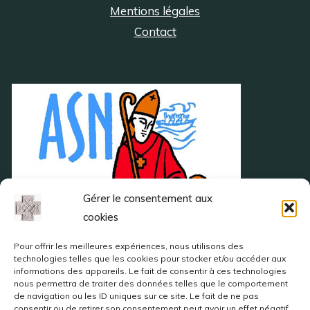
Mentions légales
Contact
Gérer le consentement aux
cookies
Pour offrir les meilleures expériences, nous utilisons des
technologies telles que les cookies pour stocker et/ou accéder aux
Visites et randonnées : cliquez sur l'image
informations des appareils. Le fait de consentir à ces technologies
nous permettra de traiter des données telles que le comportement
de navigation ou les ID uniques sur ce site. Le fait de ne pas
consentir ou de retirer son consentement peut avoir un effet négatif